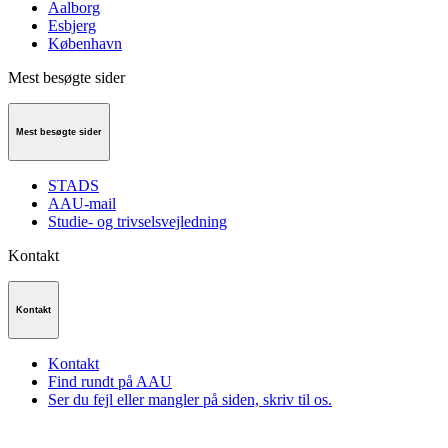
Aalborg
Esbjerg
København
Mest besøgte sider
Mest besøgte sider
STADS
AAU-mail
Studie- og trivselsvejledning
Kontakt
Kontakt
Kontakt
Find rundt på AAU
Ser du fejl eller mangler på siden, skriv til os.