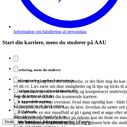
Information om håndtering af persondata
Start din karriere, mens du studerer på AAU
Få erfaring, mens du studerer
Find inspiration i andres karriereveje
Mens du er i gang med din uddannelse, er der flere ting du kan g
på dit cv. Læs mere om dine muligheder og få tips og tricks til
Hvad kan jeg bruge min uddannelse til?
Få inspiration til måder at få erfaring og kompetencer undervejs
Tag de første skridt nu
tage dine første skridt i din kommende karriere.
Job- og praktiksøgning
Det kan være svært at overskue, hvad man egentlig kan - både 
Få inspiration til din karriere
hvilke jobs, du kan få. Her kan du lære, hvordan du sætter ord
AAU Jobbank
Det kan være en stor mundfuld at gå i gang med at søge efter stu
Bliv klogere på, hvad du kan
(praktik) eller dit første job. Her på siderne kan du finde en mas
Studerende fortæller
Jobsøgningsguides
Events
Online kursus om job og karriere
AAU Jobbank er fyldt med opslag til dig gennem hele din stud