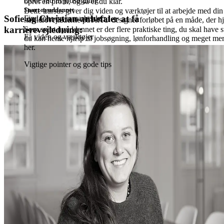
Gode råd til jobsøgning
opret en profil, og så er du klar.
Snart nyuddannet
Dette kursus giver dig viden og værktøjer til at arbejde med din 
Sofie og Christian anbefaler at få
Find jobs og samarbejder
karrierevejlederne på AAU designet forløbet på en måde, der hj
karrierevejledning:
Som snart nyuddannet er der flere praktiske ting, du skal have st
Få viden og værktøjer
du kan hente hjælp til jobsøgning, lønforhandling og meget mer
her.
Vigtige pointer og gode tips