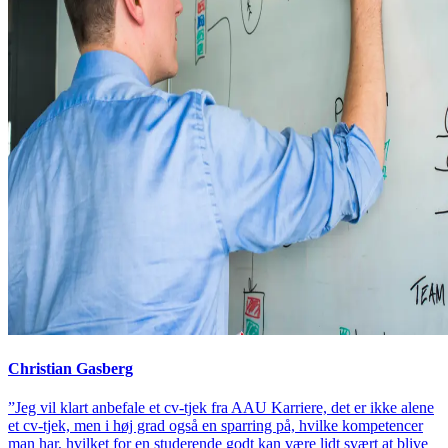
Christian Gasberg
”Jeg vil klart anbefale et cv-tjek fra AAU Karriere, det er ikke alene
et cv-tjek, men i høj grad også en sparring på, hvilke kompetencer
man har, hvilket for en studerende godt kan være lidt svært at blive