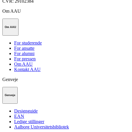
CVR
:
29102384
Om AAU
Om AAU
For studerende
For ansatte
For alumni
For pressen
Om AAU
Kontakt AAU
Genveje
Genveje
Designguide
EAN
Ledige stillinger
Aalborg Universitetsbibliotek