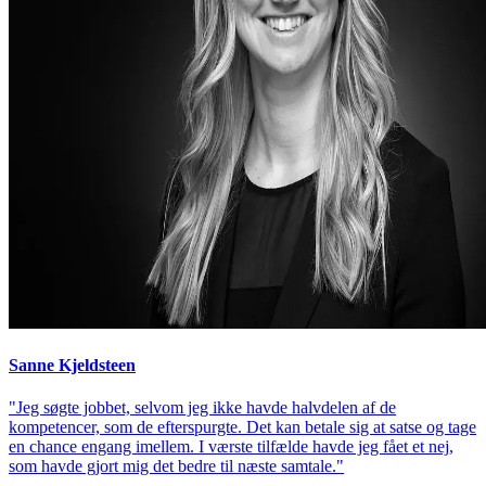
Sanne Kjeldsteen
"Jeg søgte jobbet, selvom jeg ikke havde halvdelen af de
kompetencer, som de efterspurgte. Det kan betale sig at satse og tage
en chance engang imellem. I værste tilfælde havde jeg fået et nej,
som havde gjort mig det bedre til næste samtale."