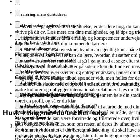
Få erfaring, mens du studerer
Find inspiration i andres karriereveje
Mens du er i gang med din uddannelse, er der flere ting, du kan 
skrive på dit cv. Læs mere om dine muligheder, og få tips og tri
Hvad kan jeg bruge min uddannelse til?
Få inspiration til måder at få erfaring og kompetencer undervejs
Tag de første skridt nu
tage dine første skridt i din kommende karriere.
Job- og praktiksøgning
Det kan være svært at overskue, hvad man egentlig kan - både 
Få inspiration til din karriere
hvilke jobs, du kan få. Her kan du lære, hvordan du sætter ord
Iværksætteri og entreprenørskab
Det kan være en stor mundfuld at gå i gang med at søge efter stu
Bliv klogere på, hvad du kan
(praktik) eller dit første job. Her på siderne kan du finde en mas
Ophold i udlandet
Prøv kræfter med iværksætteri og entreprenørskab, uanset om du 
Gode råd til jobsøgning
nysgerrig. AAU's mange tilbud spænder vidt, men fælles for dem al
AAU Jobbank
omsætte din viden og dine idéer til konkret værdi for andre og d
Kombiner dit studie med et ophold i udlandet, hvor du samtidig s
andre kulturer og opbygger internationale relationer. Læs om d
Gør din studietid til mere end undervisning
Online kursus om job og karriere
hjælp og hvilke legater du kan søge.
AAU Jobbank er fyldt med opslag til dig gennem hele din stud
opret en profil, og så er du klar.
Hvad skal jeg vide om ophold i udlandet?
Valg af kandidat, tilvalgs- og sidefag
Dette kursus giver dig viden og værktøjer til at arbejde med din 
Husk 4 ting, når du træffer valg:
Hvordan kan du bruge AAU Jobbank?
karrierevejlederne på AAU designet forløbet på en måde, der hj
Snart nyuddannet
Mange studerende kan være forvirrede og frustrerede over, hvil
Få viden og værktøjer
skal vælge. Det kan føles, som om resten af deres liv afhænger a
1
altafgørende for resten af dit liv og din karriere.
Som snart nyuddannet er der flere praktiske ting, du skal have st
du kan hente hjælp til jobsøgning, lønforhandling og meget mer
Du bliver klogere af alt, du gør