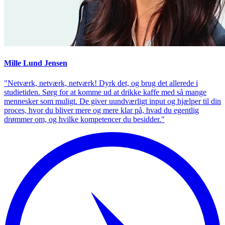
Mille Lund Jensen
"Netværk, netværk, netværk! Dyrk det, og brug det allerede i
studietiden. Sørg for at komme ud at drikke kaffe med så mange
mennesker som muligt. De giver uundværligt input og hjælper til din
proces, hvor du bliver mere og mere klar på, hvad du egentlig
drømmer om, og hvilke kompetencer du besidder."