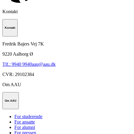
Kontakt
Kontakt
Fredrik Bajers Vej 7K
9220
Aalborg Ø
Tlf.: 9940 9940
aau@aau.dk
CVR
:
29102384
Om AAU
Om AAU
For studerende
For ansatte
For alumni
For pressen