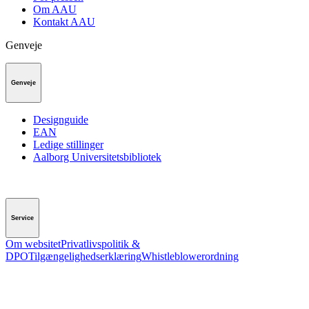
Om AAU
Kontakt AAU
Genveje
Genveje
Designguide
EAN
Ledige stillinger
Aalborg Universitetsbibliotek
Service
Om websitet
Privatlivspolitik &
DPO
Tilgængelighedserklæring
Whistleblowerordning