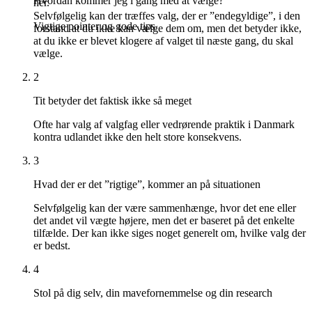
Hvordan kommer jeg i gang med at vælge?
her.
Selvfølgelig kan der træffes valg, der er ”endegyldige”, i den
Vigtige pointer og gode tips
forstand at du ikke kan vælge dem om, men det betyder ikke,
at du ikke er blevet klogere af valget til næste gang, du skal
vælge.
2
Tit betyder det faktisk ikke så meget
Ofte har valg af valgfag eller vedrørende praktik i Danmark
kontra udlandet ikke den helt store konsekvens.
3
Hvad der er det ”rigtige”, kommer an på situationen
Selvfølgelig kan der være sammenhænge, hvor det ene eller
det andet vil vægte højere, men det er baseret på det enkelte
tilfælde. Der kan ikke siges noget generelt om, hvilke valg der
er bedst.
4
Stol på dig selv, din mavefornemmelse og din research