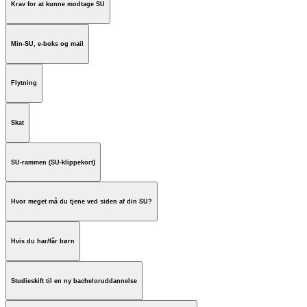
Krav for at kunne modtage SU
Min-SU, e-boks og mail
Flytning
Skat
SU-rammen (SU-klippekort)
Hvor meget må du tjene ved siden af din SU?
Hvis du har/får børn
Studieskift til en ny bacheloruddannelse