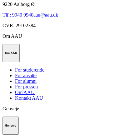
9220
Aalborg Ø
Tlf.: 9940 9940
aau@aau.dk
CVR
:
29102384
Om AAU
Om AAU
For studerende
For ansatte
For alumni
For pressen
Om AAU
Kontakt AAU
Genveje
Genveje