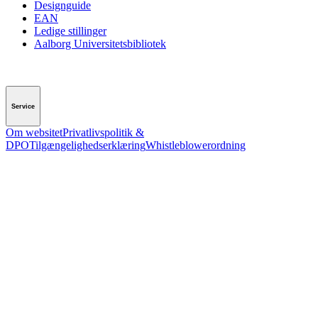
Designguide
EAN
Ledige stillinger
Aalborg Universitetsbibliotek
Service
Om websitet
Privatlivspolitik &
DPO
Tilgængelighedserklæring
Whistleblowerordning