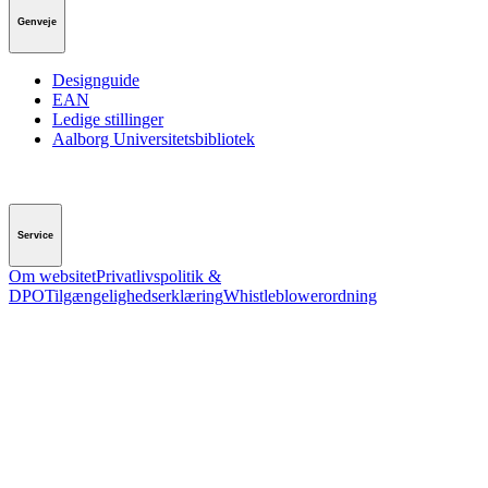
Genveje
Designguide
EAN
Ledige stillinger
Aalborg Universitetsbibliotek
Service
Om websitet
Privatlivspolitik &
DPO
Tilgængelighedserklæring
Whistleblowerordning