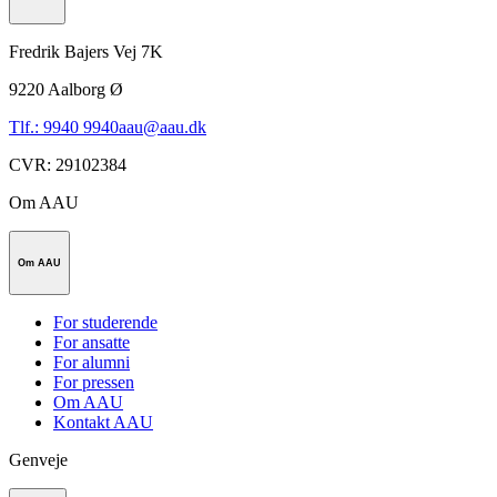
Fredrik Bajers Vej 7K
9220
Aalborg Ø
Tlf.: 9940 9940
aau@aau.dk
CVR
:
29102384
Om AAU
Om AAU
For studerende
For ansatte
For alumni
For pressen
Om AAU
Kontakt AAU
Genveje