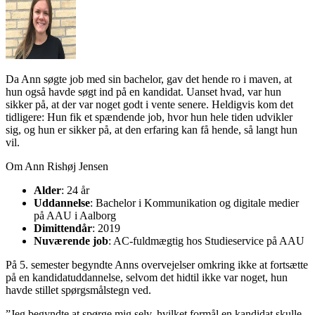
Da Ann søgte job med sin bachelor, gav det hende ro i maven, at
hun også havde søgt ind på en kandidat. Uanset hvad, var hun
sikker på, at der var noget godt i vente senere. Heldigvis kom det
tidligere: Hun fik et spændende job, hvor hun hele tiden udvikler
sig, og hun er sikker på, at den erfaring kan få hende, så langt hun
vil.
Om Ann Rishøj Jensen
Alder
: 24 år
Uddannelse
: Bachelor i Kommunikation og digitale medier
på AAU i Aalborg
Dimittendår
: 2019
Nuværende job
: AC-fuldmægtig hos Studieservice på AAU
På 5. semester begyndte Anns overvejelser omkring ikke at fortsætte
på en kandidatuddannelse, selvom det hidtil ikke var noget, hun
havde stillet spørgsmålstegn ved.
”Jeg begyndte at spørge mig selv, hvilket formål en kandidat skulle