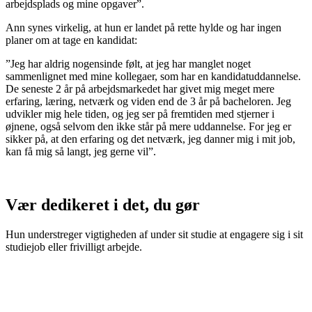
arbejdsplads og mine opgaver”.
Ann synes virkelig, at hun er landet på rette hylde og har ingen
planer om at tage en kandidat:
”Jeg har aldrig nogensinde følt, at jeg har manglet noget
sammenlignet med mine kollegaer, som har en kandidatuddannelse.
De seneste 2 år på arbejdsmarkedet har givet mig meget mere
erfaring, læring, netværk og viden end de 3 år på bacheloren. Jeg
udvikler mig hele tiden, og jeg ser på fremtiden med stjerner i
øjnene, også selvom den ikke står på mere uddannelse. For jeg er
sikker på, at den erfaring og det netværk, jeg danner mig i mit job,
kan få mig så langt, jeg gerne vil”.
Vær dedikeret i det, du gør
Hun understreger vigtigheden af under sit studie at engagere sig i sit
studiejob eller frivilligt arbejde.