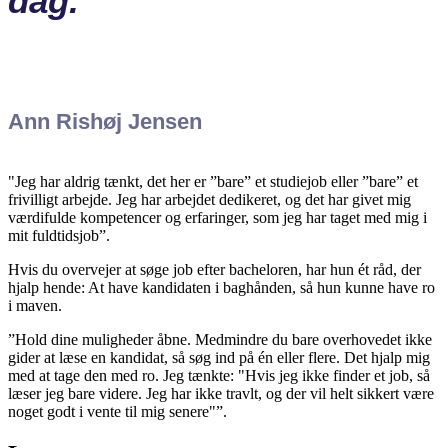
dag.
Ann Rishøj Jensen
"Jeg har aldrig tænkt, det her er ”bare” et studiejob eller ”bare” et
frivilligt arbejde. Jeg har arbejdet dedikeret, og det har givet mig
værdifulde kompetencer og erfaringer, som jeg har taget med mig i
mit fuldtidsjob”.
Hvis du overvejer at søge job efter bacheloren, har hun ét råd, der
hjalp hende: At have kandidaten i baghånden, så hun kunne have ro
i maven.
”Hold dine muligheder åbne. Medmindre du bare overhovedet ikke
gider at læse en kandidat, så søg ind på én eller flere. Det hjalp mig
med at tage den med ro. Jeg tænkte: "Hvis jeg ikke finder et job, så
læser jeg bare videre. Jeg har ikke travlt, og der vil helt sikkert være
noget godt i vente til mig senere"”.