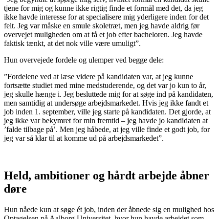
tjene for mig og kunne ikke rigtig finde et formål med det, da jeg
ikke havde interesse for at specialisere mig yderligere inden for det
felt. Jeg var måske en smule skoletræt, men jeg havde aldrig før
overvejet muligheden om at få et job efter bacheloren. Jeg havde
faktisk tænkt, at det nok ville være umuligt”.
Hun overvejede fordele og ulemper ved begge dele:
”Fordelene ved at læse videre på kandidaten var, at jeg kunne
fortsætte studiet med mine medstuderende, og det var jo kun to år,
jeg skulle hænge i. Jeg besluttede mig for at søge ind på kandidaten,
men samtidig at undersøge arbejdsmarkedet. Hvis jeg ikke fandt et
job inden 1. september, ville jeg starte på kandidaten. Det gjorde, at
jeg ikke var bekymret for min fremtid – jeg havde jo kandidaten at
’falde tilbage på’. Men jeg håbede, at jeg ville finde et godt job, for
jeg var så klar til at komme ud på arbejdsmarkedet”.
Held, ambitioner og hårdt arbejde åbner
døre
Hun nåede kun at søge ét job, inden der åbnede sig en mulighed hos
Optagelsen på Aalborg Universitet, hvor hun havde arbejdet som