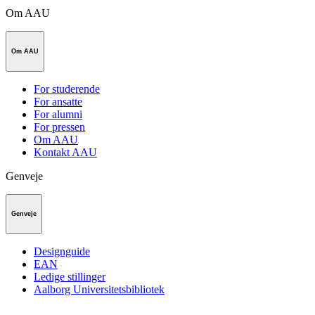
Om AAU
Om AAU
For studerende
For ansatte
For alumni
For pressen
Om AAU
Kontakt AAU
Genveje
Genveje
Designguide
EAN
Ledige stillinger
Aalborg Universitetsbibliotek