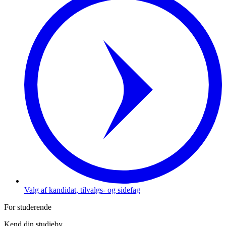
Valg af kandidat, tilvalgs- og sidefag
For studerende
Kend din studieby