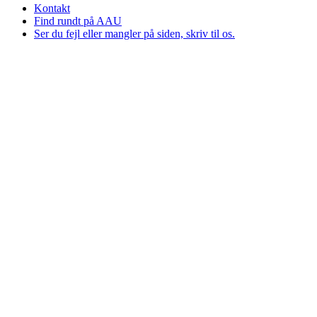
Kontakt
Find rundt på AAU
Ser du fejl eller mangler på siden, skriv til os.