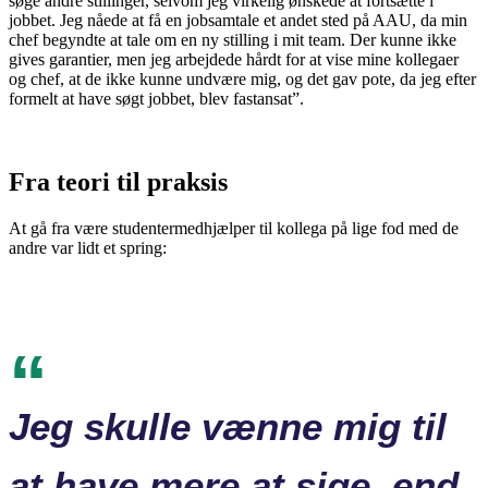
søge andre stillinger, selvom jeg virkelig ønskede at fortsætte i
jobbet. Jeg nåede at få en jobsamtale et andet sted på AAU, da min
chef begyndte at tale om en ny stilling i mit team. Der kunne ikke
gives garantier, men jeg arbejdede hårdt for at vise mine kollegaer
og chef, at de ikke kunne undvære mig, og det gav pote, da jeg efter
formelt at have søgt jobbet, blev fastansat”.
Fra teori til praksis
At gå fra være studentermedhjælper til kollega på lige fod med de
andre var lidt et spring:
Jeg skulle vænne mig til
at have mere at sige, end