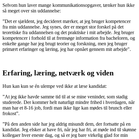
Selvom hun laver mange kommunikationsopgaver, tænker hun ikke
så meget over sin uddannelse:
”Det er sjældent, jeg decideret mærker, at jeg bruger kompetencer
fra min uddannelse. Jeg synes, der er meget stor forskel på det
teoretiske fra uddannelsen og det praktiske i mit arbejde. Jeg bruger
kompetencer i forhold til at fremsøge information fra bacheloren, og
enkelte gange har jeg brugt teorier og forskning, men jeg bruger
primært erfaringer og læring, jeg har opnået gennem mit arbejde".
Erfaring, læring, netværk og viden
Hun kan kun se én ulempe ved ikke at læse kandidat:
”At jeg ikke havde samme tid til at se mine veninder, som stadig
studerede. Der kommer helt naturligt mindre frihed i hverdagen, når
man har et 8-16 job, fordi man ikke lige kan mødes til brunch eller
frokost”.
”På den anden side har jeg aldrig misundt dem, der fortsatte på en
kandidat. Jeg elsker at have fri, når jeg har fri, at møde ind til skønne
kollegaer hver eneste dag, og så er jeg bare virkelig glad for min