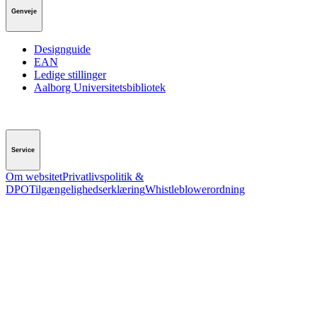
Genveje
Designguide
EAN
Ledige stillinger
Aalborg Universitetsbibliotek
Service
Om websitet
Privatlivspolitik &
DPO
Tilgængelighedserklæring
Whistleblowerordning