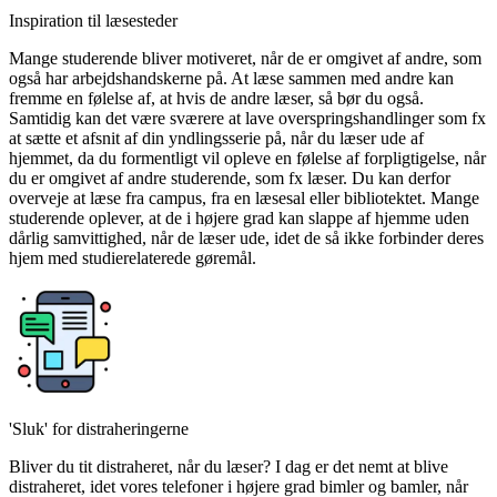
Inspiration til læsesteder
Mange studerende bliver motiveret, når de er omgivet af andre, som
også har arbejdshandskerne på. At læse sammen med andre kan
fremme en følelse af, at hvis de andre læser, så bør du også.
Samtidig kan det være sværere at lave overspringshandlinger som fx
at sætte et afsnit af din yndlingsserie på, når du læser ude af
hjemmet, da du formentligt vil opleve en følelse af forpligtigelse, når
du er omgivet af andre studerende, som fx læser. Du kan derfor
overveje at læse fra campus, fra en læsesal eller bibliotektet. Mange
studerende oplever, at de i højere grad kan slappe af hjemme uden
dårlig samvittighed, når de læser ude, idet de så ikke forbinder deres
hjem med studierelaterede gøremål.
'Sluk' for distraheringerne
Bliver du tit distraheret, når du læser? I dag er det nemt at blive
distraheret, idet vores telefoner i højere grad bimler og bamler, når