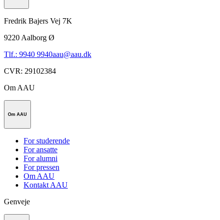
Fredrik Bajers Vej 7K
9220
Aalborg Ø
Tlf.: 9940 9940
aau@aau.dk
CVR
:
29102384
Om AAU
Om AAU
For studerende
For ansatte
For alumni
For pressen
Om AAU
Kontakt AAU
Genveje