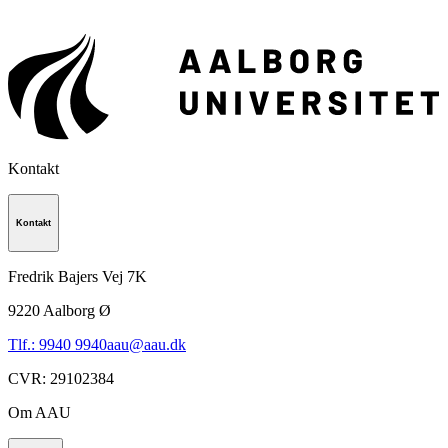
Kontakt
Kontakt
Fredrik Bajers Vej 7K
9220
Aalborg Ø
Tlf.: 9940 9940
aau@aau.dk
CVR
:
29102384
Om AAU