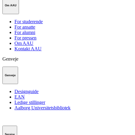
Om AAU
For studerende
For ansatte
For alumni
For pressen
Om AAU
Kontakt AAU
Genveje
Genveje
Designguide
EAN
Ledige stillinger
Aalborg Universitetsbibliotek
Service