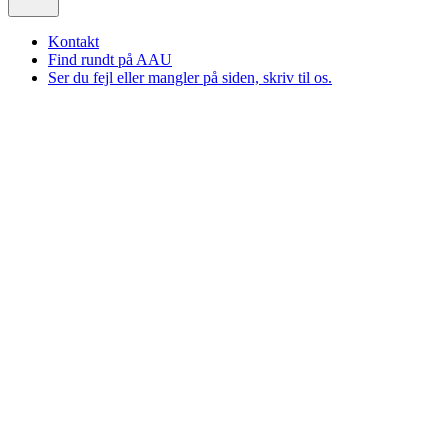
Kontakt
Find rundt på AAU
Ser du fejl eller mangler på siden, skriv til os.