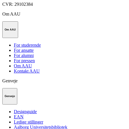
CVR
:
29102384
Om AAU
Om AAU
For studerende
For ansatte
For alumni
For pressen
Om AAU
Kontakt AAU
Genveje
Genveje
Designguide
EAN
Ledige stillinger
Aalborg Universitetsbibliotek