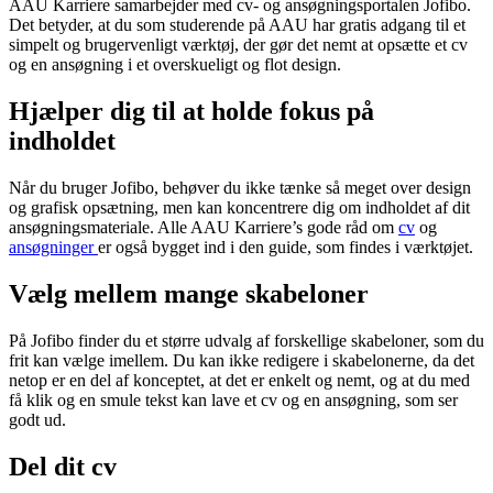
AAU Karriere samarbejder med cv- og ansøgningsportalen Jofibo.
Det betyder, at du som studerende på AAU har gratis adgang til et
simpelt og brugervenligt værktøj, der gør det nemt at opsætte et cv
og en ansøgning i et overskueligt og flot design.
Hjælper dig til at holde fokus på
indholdet
Når du bruger Jofibo, behøver du ikke tænke så meget over design
og grafisk opsætning, men kan koncentrere dig om indholdet af dit
ansøgningsmateriale. Alle AAU Karriere’s gode råd om
cv
og
ansøgninger
er også bygget ind i den guide, som findes i værktøjet.
Vælg mellem mange skabeloner
På Jofibo finder du et større udvalg af forskellige skabeloner, som du
frit kan vælge imellem. Du kan ikke redigere i skabelonerne, da det
netop er en del af konceptet, at det er enkelt og nemt, og at du med
få klik og en smule tekst kan lave et cv og en ansøgning, som ser
godt ud.
Del dit cv