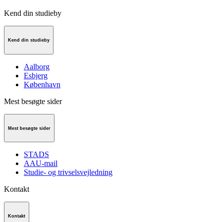
Kend din studieby
Kend din studieby
Aalborg
Esbjerg
København
Mest besøgte sider
Mest besøgte sider
STADS
AAU-mail
Studie- og trivselsvejledning
Kontakt
Kontakt