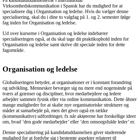
På kandidatuddannelserne i International
Virksomhedskommunikation i Spansk har du mulighed for at
specialisere dig i Organisation og ledelse. Hvis du vælger denne
specialisering, skal du i dine to valgfag på 1. og 2. semester følge
fag inden for Organisation og ledelse.
Ud over kurserne i Organisation og ledelse indebærer
specialiseringen også, at du skal tage dit praktikophold inden for
Organisation og ledelse samt skrive dit speciale inden for dette
fagområde.
Organisation og ledelse
Globaliseringen betyder, at organisationer er i konstant forandring
og udvikling. Mennesker bevæger sig nu mere end nogensinde på
tværs af grænser og discipliner, hvor medarbejdere og ledere
arbejder sammen fysisk eller via online kommunikation. Dette åbner
mange muligheder for at skabe nye organisatoriske strukturer og
måder at samarbejde på, men det giver også en række
(kommunikative) udfordringer, fx når aktørerne har forskellige ideer
om, hvad ’den gode medarbejder’ eller ’den omsorgsfulde leder’ er.
Denne specialisering på kandidatuddannelsen giver studerende
mulighed for at fordybe sig i bestemte aspekter relateret til