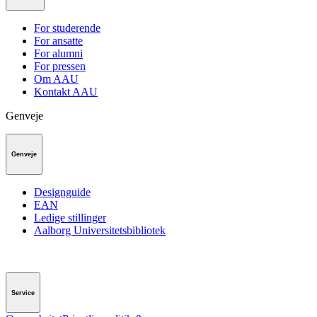
For studerende
For ansatte
For alumni
For pressen
Om AAU
Kontakt AAU
Genveje
Genveje
Designguide
EAN
Ledige stillinger
Aalborg Universitetsbibliotek
Service