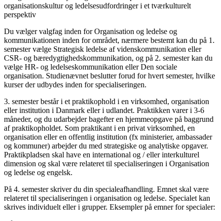
organisationskultur og ledelsesudfordringer i et tværkulturelt
perspektiv
Du vælger valgfag inden for Organisation og ledelse og
kommunikationen inden for området, nærmere bestemt kan du på 1.
semester vælge Strategisk ledelse af videnskommunikation eller
CSR- og bæredygtighedskommunikation, og på 2. semester kan du
vælge HR- og ledelseskommunikation eller Den sociale
organisation. Studienævnet beslutter forud for hvert semester, hvilke
kurser der udbydes inden for specialiseringen.
3. semester består i et praktikophold i en virksomhed, organisation
eller institution i Danmark eller i udlandet. Praktikken varer i 3-6
måneder, og du udarbejder bagefter en hjemmeopgave på baggrund
af praktikopholdet. Som praktikant i en privat virksomhed, en
organisation eller en offentlig institution (fx ministerier, ambassader
og kommuner) arbejder du med strategiske og analytiske opgaver.
Praktikpladsen skal have en international og / eller interkulturel
dimension og skal være relateret til specialiseringen i Organisation
og ledelse og engelsk.
På 4. semester skriver du din specialeafhandling. Emnet skal være
relateret til specialiseringen i organisation og ledelse. Specialet kan
skrives individuelt eller i grupper. Eksempler på emner for specialer: