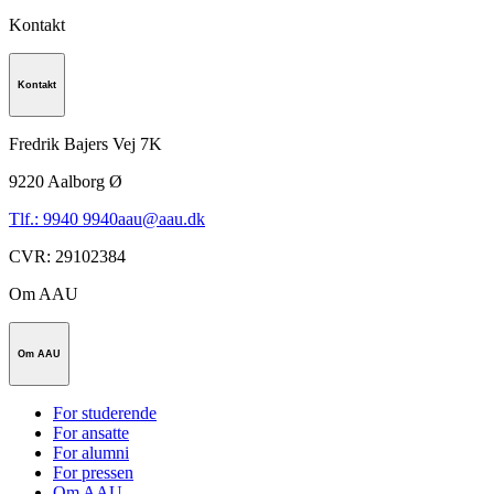
Kontakt
Kontakt
Fredrik Bajers Vej 7K
9220
Aalborg Ø
Tlf.: 9940 9940
aau@aau.dk
CVR
:
29102384
Om AAU
Om AAU
For studerende
For ansatte
For alumni
For pressen
Om AAU