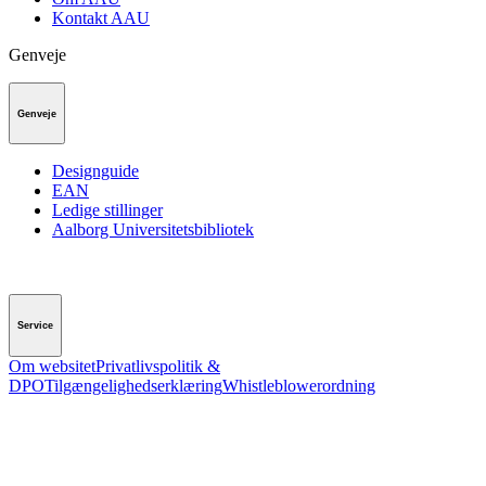
Kontakt AAU
Genveje
Genveje
Designguide
EAN
Ledige stillinger
Aalborg Universitetsbibliotek
Service
Om websitet
Privatlivspolitik &
DPO
Tilgængelighedserklæring
Whistleblowerordning