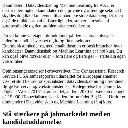
Kandidater i Datavidenskab og Machine Learning fra AAU er
derfor eftertragtede kandidater i den private og offentlige sektor. Det
skyldes dog ikke kun evnen til at håndtere store datamængder, men
også de unikke samarbejdsfærdigheder, som er et resultat af
gruppearbejde og den problemorienterede læring.
Du vil kunne varetage jobfunktioner på flere centrale niveauer
indenfor sundhedsvæsnet og it- og finanssektoren.
Energivirksomheder og medicinalindustrien er også brancher, hvor
kandidater i Datavidenskab og Machine Learning er i høj kurs. Du
kan også blive forsker eller – som flere og flere gør – starte din egen
virksomhed.
Opinionsundersøgelser i erhvervslivet, The Congressional Research
Service i USA samt rapporter udarbejdet for Europaparlamentet
viser et stort behov for specialister i datavidenskab nu og i fremtiden.
Ifølge Erhvervs- og vækstministeriets "Redegørelse for Danmarks
Digitale Vækst 2016" skønnes det, at der i 2030 vil være en mangel
på 19.000 IT-specialister, især inden for området Big Data. Derfor er
dimittender i Datavidenskab og Machine Learning i høj kurs.
Stå stærkere på jobmarkedet med en
kandidatuddannelse